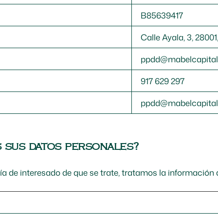
B85639417
Calle Ayala, 3, 28001
ppdd@mabelcapita
917 629 297
ppdd@mabelcapita
s sus datos personales?
ía de interesado de que se trate, tratamos la información q