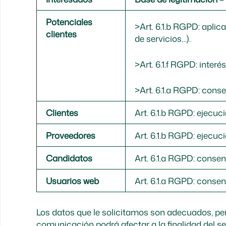
Potenciales
>Art. 6.1.b RGPD: aplic
clientes
de servicios…).
>Art. 6.1.f RGPD: inter
>Art. 6.1.a RGPD: conse
Clientes
Art. 6.1.b RGPD: ejecuci
Proveedores
Art. 6.1.b RGPD: ejecuci
Candidatos
Art. 6.1.a RGPD: consen
Usuarios web
Art. 6.1.a RGPD: consen
Los datos que le solicitamos son adecuados, per
comunicación podrá afectar a la finalidad del ser